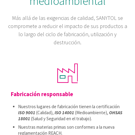
medioambiental
información sobre el uso que haga del sitio web con
nuestros partners de redes sociales, publicidad y análisis
Más allá de las exigencias de calidad, SANYTOL se
web, quienes pueden combinarla con otra información
compromete a reducir el impacto de sus productos a
que les haya proporcionado o que hayan recopilado a
partir del uso que haya hecho de sus servicios.
lo largo del ciclo de fabricación, utilización y
destrucción.
Fabricación responsable
Nuestros lugares de fabricación tienen la certificación
ISO 9001
(Calidad),
ISO 14001
(Medioambiente),
OHSAS
18001
(Salud y Seguridad en el trabajo).
Nuestras materias primas son conformes a la nueva
reglamentación REACH.