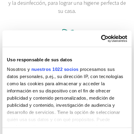
y la desinfección, para lograr una higiene perfecta de
su casa.
Uso responsable de sus datos
Limpieza
Nosotros y
nuestros 1022 socios
procesamos sus
Con SANYTOL se acaba trabajar el doble. Contrariamente a
datos personales, p.ej., su dirección IP, con tecnologías
lo que ocurre con el cloro, que solo desinfecta, los
como las cookies para almacenar y acceder la
productos SANYTOL tienen una
eficacia demostrada sobre
información en su dispositivo con el fin de ofrecer
todo tipo de suciedad: grasa, cal, restos de jabón
…
publicidad y contenido personalizados, medición de
Encontrará seguro el producto que usted busca, para
obtener unas
superficies limpias y brillantes con un solo
publicidad y contenido, investigación de audiencia y
gesto
.
desarrollo de servicios. Tiene la opción de seleccionar
quién usa sus datos y con qué propósitos. Puede
cambiar o retirar su consentimiento en cualquier
momento desde la Declaración de cookies o clicando en