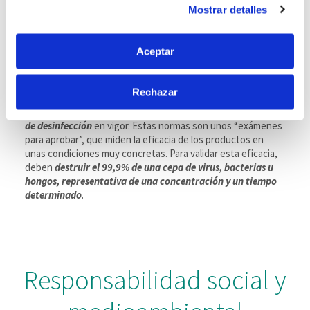
Mostrar detalles
el Menú de consentimiento.
Si lo permite, también quisiéramos:
Aceptar
Desinfección
Recopilar información sobre su ubicación
geográfica que puede tener una precisión de varios
Rechazar
Todas las fórmulas SANYTOL se prueban en un Laboratorio
metros
de Microbiología independiente, según las
normas europeas
Identificar su dispositivo analizándolo activamente
de desinfección
en vigor. Estas normas son unos “exámenes
para buscar características específicas (huellas
para aprobar”, que miden la eficacia de los productos en
digitales)
unas condiciones muy concretas. Para validar esta eficacia,
deben
destruir el 99,9% de una cepa de virus, bacterias u
Obtenga más información sobre cómo se procesan sus
hongos, representativa de una concentración y un tiempo
datos personales y establezca sus preferencias en la
determinado
.
sección de datos
. Puede cambiar o retirar su
consentimiento en cualquier momento en la Declaración
de cookies.
Responsabilidad social y
Las cookies de este sitio web se usan para personalizar
el contenido y los anuncios, ofrecer funciones de redes
sociales y analizar el tráfico. Además, compartimos