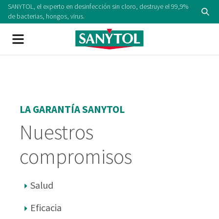
SANYTOL, el experto en desinfección sin cloro, destruye el 99,9%
de bacterias, hongos, virus.
LA GARANTÍA SANYTOL
Nuestros
compromisos
Salud
Eficacia