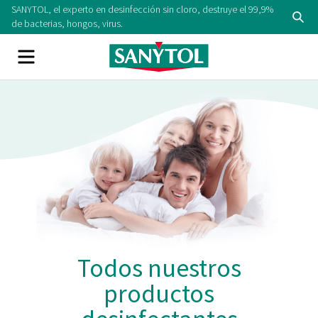
SANYTOL, el experto en desinfección sin cloro, destruye el 99,9%
de bacterias, hongos, virus.
Todos nuestros
productos