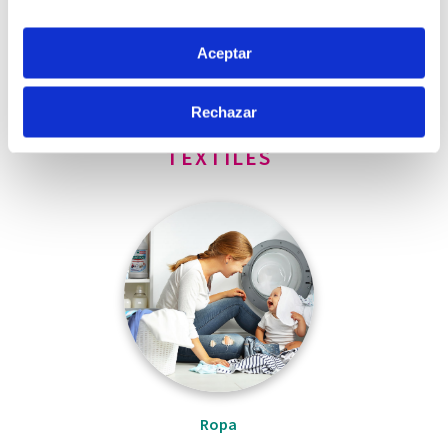
el Menú de consentimiento.
Si lo permite, también quisiéramos:
Aceptar
Exteriores
Otros objetos
Recopilar información sobre su ubicación
geográfica que puede tener una precisión de varios
Rechazar
metros
Identificar su dispositivo analizándolo activamente
TEXTILES
para buscar características específicas (huellas
digitales)
Obtenga más información sobre cómo se procesan sus
datos personales y establezca sus preferencias en la
sección de datos
. Puede cambiar o retirar su
consentimiento en cualquier momento en la Declaración
de cookies.
Las cookies de este sitio web se usan para personalizar
el contenido y los anuncios, ofrecer funciones de redes
sociales y analizar el tráfico. Además, compartimos
Ropa
información sobre el uso que haga del sitio web con