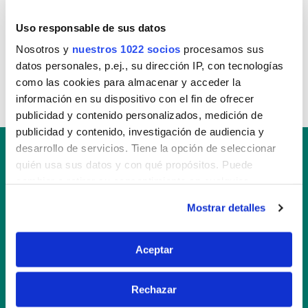
Uso responsable de sus datos
Limpiador Desinfectante Cocinas
Nosotros y
nuestros 1022 socios
procesamos sus
datos personales, p.ej., su dirección IP, con tecnologías
como las cookies para almacenar y acceder la
información en su dispositivo con el fin de ofrecer
publicidad y contenido personalizados, medición de
publicidad y contenido, investigación de audiencia y
desarrollo de servicios. Tiene la opción de seleccionar
quién usa sus datos y con qué propósitos. Puede
cambiar o retirar su consentimiento en cualquier
momento desde la Declaración de cookies o clicando en
Mostrar detalles
el Menú de consentimiento.
Si lo permite, también quisiéramos:
Aceptar
Con SANYTOL, ¡adiós a los microbios y a la
Recopilar información sobre su ubicación
suciedad!
geográfica que puede tener una precisión de varios
Rechazar
metros