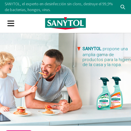
Skip
SANYTOL, el experto en desinfección sin cloro, destruye el 99,9%
Se
to
de bacterias, hongos, virus.
content
Menu
SANYTOL
propone una
amplia gama de
productos para la higie
de la casa y la ropa.