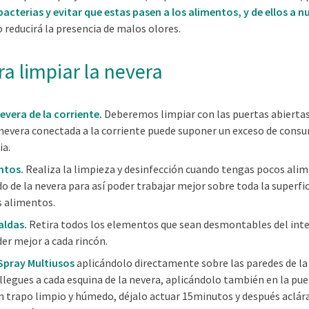
bacterias y evitar que estas pasen a los alimentos, y de ellos a
 reducirá la presencia de malos olores.
ra limpiar la nevera
evera de la corriente.
Deberemos limpiar con las puertas abiertas,
nevera conectada a la corriente puede suponer un exceso de consu
ia.
ntos.
Realiza la limpieza y desinfección cuando tengas pocos alim
o de la nevera para así poder trabajar mejor sobre toda la superfici
s alimentos.
aldas.
Retira todos los elementos que sean desmontables del inter
er mejor a cada rincón.
 Spray Multiusos
aplicándolo directamente sobre las paredes de la 
legues a cada esquina de la nevera, aplicándolo también en la pue
n trapo limpio y húmedo, déjalo actuar 15minutos y después aclár