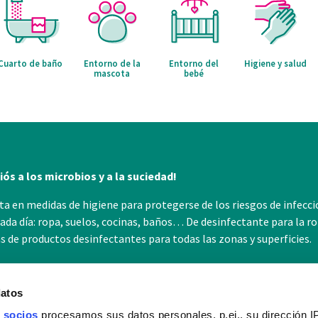
Cuarto de baño
Entorno de la
Entorno del
Higiene y salud
mascota
bebé
ós a los microbios y a la suciedad!
sta en medidas de higiene para protegerse de los riesgos de infecc
cada día: ropa, suelos, cocinas, baños… De desinfectante para la ro
 de productos desinfectantes para todas las zonas y superficies.
datos
 socios
procesamos sus datos personales, p.ej., su dirección I