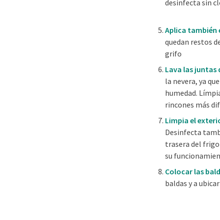
desinfecta sin c
Aplica también 
quedan restos d
grifo
Lava las juntas 
la nevera, ya qu
humedad. Límpial
rincones más difí
Limpia el exteri
Desinfecta tambi
trasera del frig
su funcionamien
Colocar las bald
baldas y a ubica