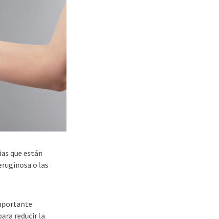
ias que están
eruginosa o las
importante
ara reducir la