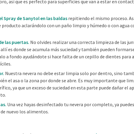
loro, así que es perfecto para superficies que van a estar en conta
el Spray de Sanytol en las baldas
repitiendo el mismo proceso. As
e producto aclarándolo con un paño limpio y húmedo o con agua co
de las puertas.
No olvides realizar una correcta limpieza de las jun
e allí es donde se acumula más suciedad y también pueden formars
o a fondo ayudándote si hace falta de un cepillo de dientes para a
ciles.
or.
Nuestra nevera no debe estar limpia solo por dentro, sino tamb
én el asa o la zona por donde se abre. Es muy importante que limp
orífico, ya que un exceso de suciedad en esta parte puede dañar el a
to.
as.
Una vez hayas desinfectado tu nevera por completo, ya puedes 
r de nuevo los alimentos.