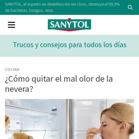
Skip
SANYTOL, el experto en desinfección sin cloro, destruye el 99,9%
Se
to
de bacterias, hongos, virus.
content
Menu
Trucos y consejos para todos los días
COCINA
¿Cómo quitar el mal olor de la
nevera?