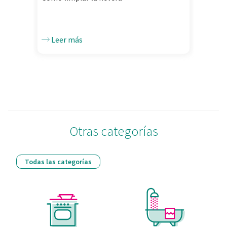
cor
el contenido y los anuncios, ofrecer funciones de redes
sociales y analizar el tráfico. Además, compartimos
información sobre el uso que haga del sitio web con
Leer más
L
nuestros partners de redes sociales, publicidad y análisis
web, quienes pueden combinarla con otra información
que les haya proporcionado o que hayan recopilado a
partir del uso que haya hecho de sus servicios.
Otras categorías
Todas las categorías